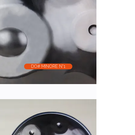
DO# MINORE N°1