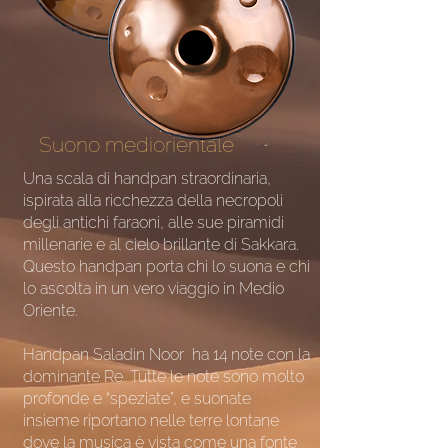
Suono mediorientale
Una scala di handpan straordinaria,
ispirata alla ricchezza della necropoli
degli antichi faraoni, alle sue piramidi
millenarie e al cielo brillante di Sakkara.
Questo handpan porta chi lo suona e chi
lo ascolta in un vero viaggio in Medio
Oriente.
Handpan Saladin Noor ha 14 note con la
dominante Re. Tutte le note sono molto
profonde e “speziate”, e suonate
insieme riportano nelle terre lontane
dove la musica è vista come una fonte