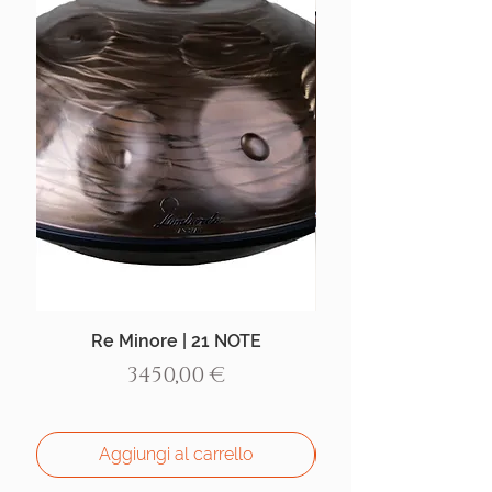
Re Minore | 21 NOTE
Aegean Handpan |
Prezzo
3450,00 €
Aggiungi al carrello