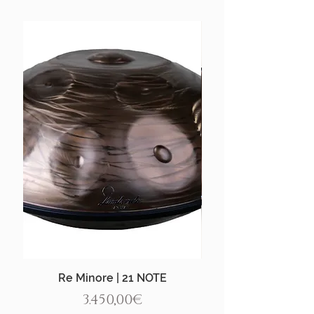
Re Minore | 21 NOTE
Aegean Handpan |
Price
3.450,00€