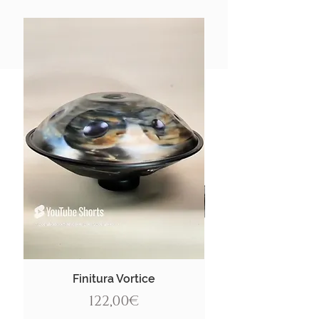
Finitura Vortice
Price
122,00€