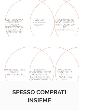
COSTRUITO DA UN
OLIO PER
I NOSTRI HANDPAN
VERO
ESPERTO
-
SONO
100% ITALIANI
,
HANDPAN IN
MUSCISTA
FATTI IN LIGURIA CON
OMAGGIO
!
PROFESSIONISTA
DEI
LAUREATO IN
MIGLIORI MATERIALI
CONSERVATORIO
SPEDIZIONE EXPRESS
NON SIAMO I
PAGAMENTO
CON
DHL
,
REVENDITORI. I NOSTRI
SICURO CON LA
IMBALLAGIO SICURO
HANDPAN SONO
CARTA
,
CREATI
100% A MANO
PAGAMENTO A
CON PASSIONE PER
TE.
RATE
SPESSO COMPRATI
INSIEME