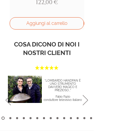
Prezzo
122,00 €
Aggiungi al carrello
COSA DICONO DI NOI I
NOSTRI CLIENTI
"LOMBARDO HANDPAN È
UNO STRUMENTO
DAVVERO MAGICO E
PREZIOSO..."
Fabio Fazio
conduttore televisivo italiano