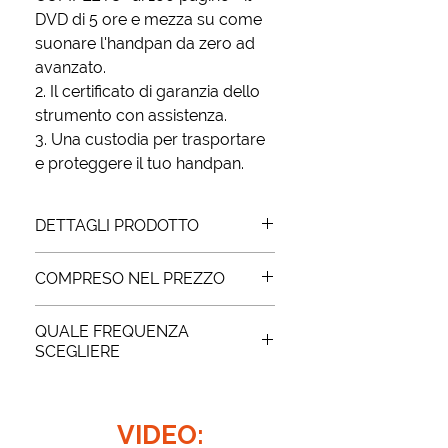
DVD di 5 ore e mezza su come
suonare l'handpan da zero ad
avanzato.
2. Il certificato di garanzia dello
strumento con assistenza.
3. Una custodia per trasportare
e proteggere il tuo handpan.
DETTAGLI PRODOTTO
COMPRESO NEL PREZZO ​
SCALA: (RE), SOL, LA, DO, RE,
MIb, FA#, SOL, LA
1. Il libro "HANDPAN MANUALE
FREQUENZA: 432 Hz e 440Hz
QUALE FREQUENZA
COMPLETO" di 160 pagine + il
MATERIALE: Metallo nitrurato
SCEGLIERE
DVD di 5 ore e mezza su come
PESO: 4,7 kg
suonare l'handpan da zero ad
Non esiste una frequenza migliore,
DIMENSIONI: Ø55 x H27
avanzato.
dipende dall'uso che occorre farne.
COLORE: Nero
2. Il certificato di garanzia dello
VIDEO:
Se lo scopo è quello di suonare con
strumento con assistenza.