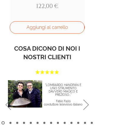
Prezzo
122,00 €
Aggiungi al carrello
COSA DICONO DI NOI I
NOSTRI CLIENTI
"LOMBARDO HANDPAN È
UNO STRUMENTO
DAVVERO MAGICO E
PREZIOSO..."
Fabio Fazio
conduttore televisivo italiano