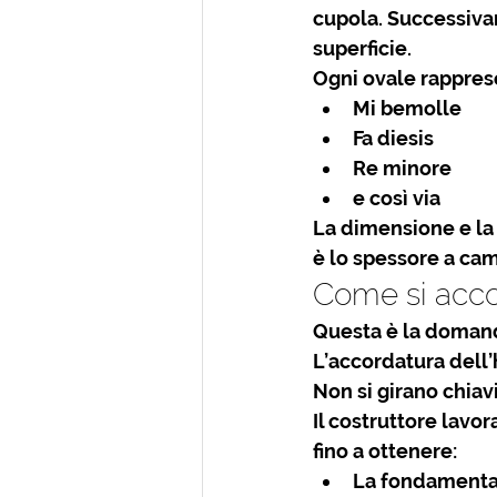
cupola. Successivam
superficie.
Ogni ovale rappres
Mi bemolle
Fa diesis
Re minore
e così via
La 
dimensione e la
è lo spessore a cam
Come si acc
Questa è la domand
L’
accordatura dell
Non si girano chiavi
Il costruttore lavo
fino a ottenere:
La fondamenta