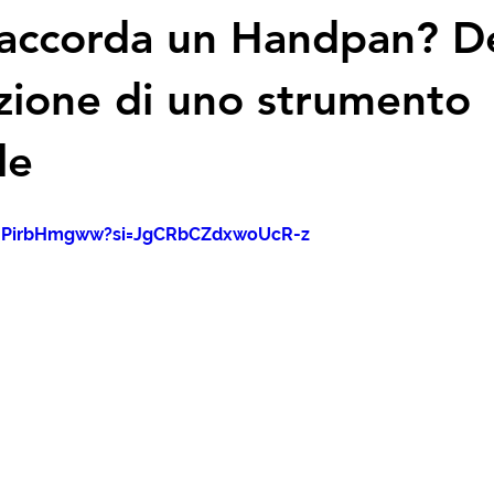
 accorda un Handpan? D
uzione di uno strumento
le
mhPirbHmgww?si=JgCRbCZdxwoUcR-z