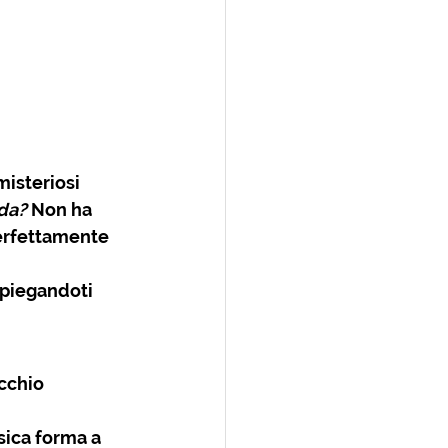
misteriosi 
da?
 Non ha 
erfettamente 
spiegandoti 
cchio 
sica forma a 