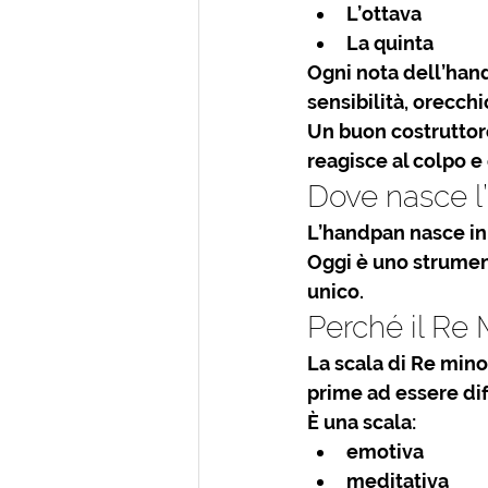
L’ottava
La quinta
Ogni nota dell’han
sensibilità, orecch
Un buon 
costrutto
reagisce al colpo e
Dove nasce 
L’handpan nasce in 
Oggi è uno strument
unico.
Perché il Re 
La scala di 
Re mino
prime ad essere dif
È una scala:
emotiva
meditativa