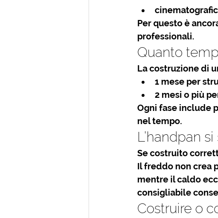
cinematografi
Per questo è ancora
professionali.
Quanto tempo
La costruzione di 
1 mese per str
2 mesi o più p
Ogni fase include pe
nel tempo
.
L’handpan si
Se costruito corret
Il freddo non crea
mentre il caldo ecc
consigliabile cons
Costruire o 