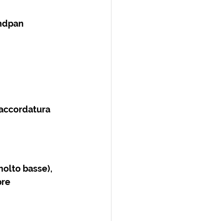
andpan 
’accordatura 
olto basse), 
re 