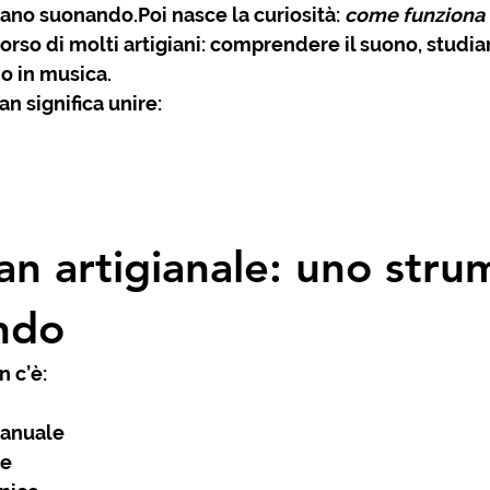
iano suonando.Poi nasce la curiosità: 
come funziona
orso di molti artigiani: comprendere il suono, studiar
io in musica.
n significa unire:
n artigianale: uno stru
ndo
 c’è:
manuale
ne