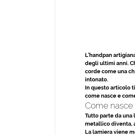
L’
handpan artigian
degli ultimi anni. C
corde come una chi
intonato.
In questo articolo t
come nasce e come 
Come nasce u
Tutto parte da una 
metallico diventa, 
La lamiera viene mo