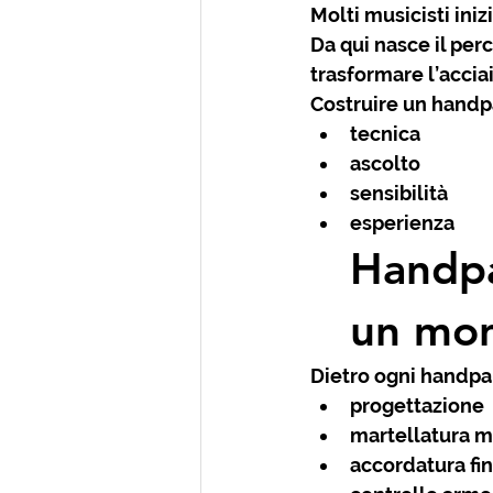
Molti musicisti iniz
Da qui nasce il perc
trasformare l’accia
Costruire un handpa
tecnica
ascolto
sensibilità
esperienza
Handpa
un mo
Dietro ogni handpan
progettazione
martellatura 
accordatura fi