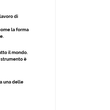
avoro di 
come la forma 
e.
utto il mondo.
 strumento è 
a una delle 