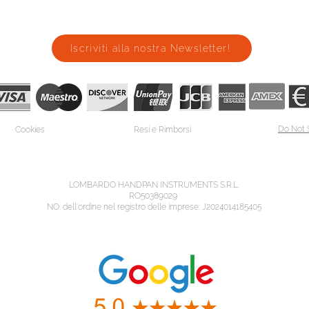
Iscriviti alla nostra Newsletter!
Do Not 
Cookies
Resi e Rimborsi
LOMBARDO HANDPAN INSTRUMENTS S.R.L.
RO50389029
NO. dell'ordine nel registro delle imprese: J2024014185405