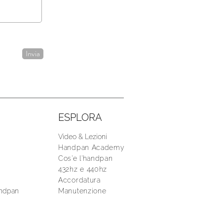
Invia
ESPLORA
Video & Lezioni
Handpan Academy
Cos'e l'handpan
432hz e 440hz
Accordatura
andpan
Manutenzione