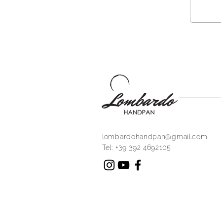
lombardohandpan@gmail.com
Tel: +39 392 4692105